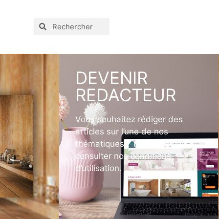
DEVENIR
REDACTEUR
Vous souhaitez rédiger des
articles sur l’une de nos
thématiques ? N’hésitez pas à
consulter nos conditions
d’utilisation.