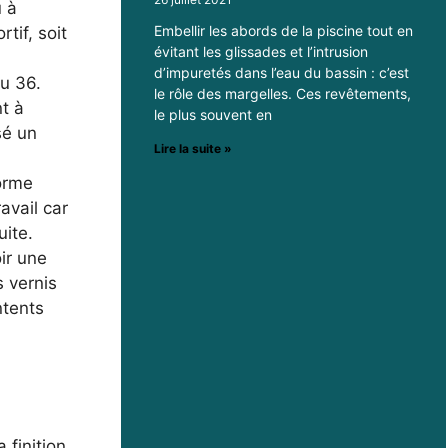
u à
Embellir les abords de la piscine tout en
tif, soit
évitant les glissades et l’intrusion
d’impuretés dans l’eau du bassin : c’est
ou 36.
le rôle des margelles. Ces revêtements,
t à
le plus souvent en
sé un
Lire la suite »
forme
avail car
uite.
ir une
 vernis
ntents
finition,