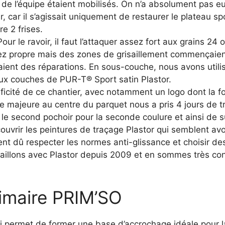
de l’équipe étaient mobilisés. On n’a absolument pas e
 car il s’agissait uniquement de restaurer le plateau spor
e 2 frises.
our le ravoir, il faut l’attaquer assez fort aux grains 24 
sez propre mais des zones de grisaillement commençaien
aient des réparations. En sous-couche, nous avons utili
ux couches de PUR-T® Sport satin Plastor.
cificité de ce chantier, avec notamment un logo dont la 
èce majeure au centre du parquet nous a pris 4 jours de tr
e le second pochoir pour la seconde coulure et ainsi de s
uvrir les peintures de traçage Plastor qui semblent avo
t dû respecter les normes anti-glissance et choisir des
vaillons avec Plastor depuis 2009 et en sommes très co
rimaire PRIM’SO
ui permet de former une base d’accrochage idéale pour la 