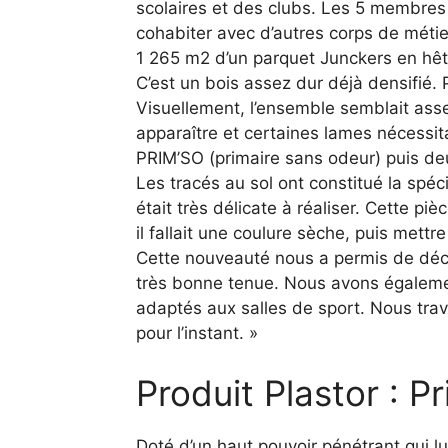
scolaires et des clubs. Les 5 membres 
cohabiter avec d’autres corps de métier,
1 265 m2 d’un parquet Junckers en hêtr
C’est un bois assez dur déjà densifié. P
Visuellement, l’ensemble semblait as
apparaître et certaines lames nécessit
PRIM’SO (primaire sans odeur) puis de
Les tracés au sol ont constitué la spé
était très délicate à réaliser. Cette pi
il fallait une coulure sèche, puis mettr
Cette nouveauté nous a permis de déco
très bonne tenue. Nous avons égalemen
adaptés aux salles de sport. Nous tra
pour l’instant. »
Produit Plastor : P
Doté d’un haut pouvoir pénétrant qui l