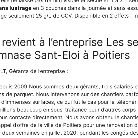
, elle ne laisse pas de film visible et sèche en 1 à 2 h s
ans lustrage
en 3 couches dans la journée et sans ess
age seulement 25 g/L de COV. Disponible en 2 effets : m
evient à l’entreprise Les s
mnase Sant-Eloi à Poitiers
, Gérants de l’entreprise :
depuis 2009.Nous sommes deux gérants, trois salariés e
s de parquet. Nous intervenons sur des chantiers parfo
 d’immenses surfaces, ce qui fut le cas pour le téléphér
illions beaucoup en sous-traitance pour d’autres corps 
 nous contacte directement. Nous avons obtenu le chanti
pel d’offre de la ville de Poitiers pour une rénovation 
ré deux semaines en juillet 2020, pendant les congés de