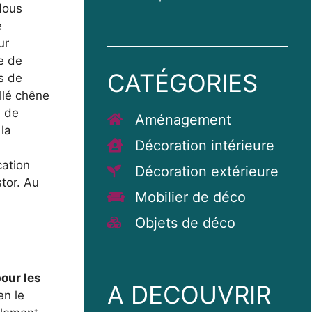
Nous
e
ur
e de
CATÉGORIES
s de
llé chêne
e de
Aménagement
 la
Décoration intérieure
cation
Décoration extérieure
stor. Au
Mobilier de déco
Objets de déco
pour les
A DECOUVRIR
en le