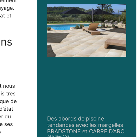
eulement
uyage.
at et
ens
t nous
is très
ique de
d’état
er du
Des abords de piscine
de ses
tendances avec les margelles
BRADSTONE et CARRE D’ARC
s
26 juillet 2021