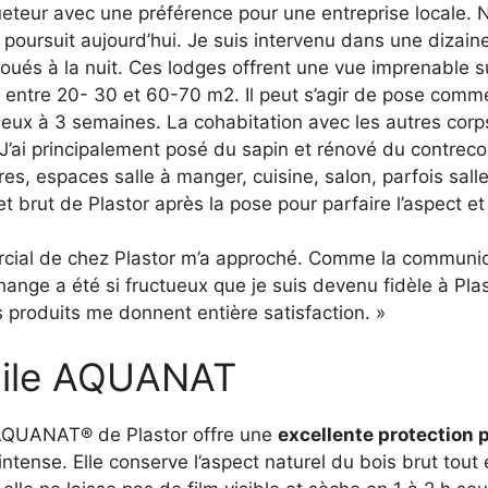
ueteur avec une préférence pour une entreprise locale. 
poursuit aujourd’hui. Je suis intervenu dans une dizain
oués à la nuit. Ces lodges offrent une vue imprenable s
e entre 20- 30 et 60-70 m2. Il peut s’agir de pose comm
deux à 3 semaines. La cohabitation avec les autres corp
. J’ai principalement posé du sapin et rénové du contreco
es, espaces salle à manger, cuisine, salon, parfois sall
et brut de Plastor après la pose pour parfaire l’aspect et
ercial de chez Plastor m’a approché. Comme la communi
échange a été si fructueux que je suis devenu fidèle à Pla
s produits me donnent entière satisfaction. »
huile AQUANAT
UANAT® de Plastor offre une
excellente protection 
ntense. Elle conserve l’aspect naturel du bois brut tout 