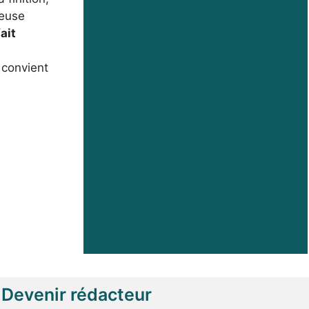
euse
ait
 convient
Devenir rédacteur