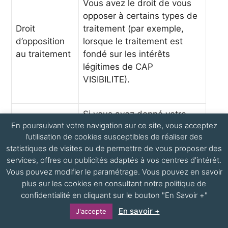
Vous avez le droit de vous
opposer à certains types de
Droit
traitement (par exemple,
d’opposition
lorsque le traitement est
au traitement
fondé sur les intérêts
légitimes de CAP
VISIBILITE).
Si vous avez donné votre
En poursuivant votre navigation sur ce site, vous acceptez
consentement à un
l’utilisation de cookies susceptibles de réaliser des
Droit de
traitement par CAP
statistiques de visites ou de permettre de vous proposer des
retirer son
VISIBILITE de vos données à
services, offres ou publicités adaptés à vos centres d’intérêt.
consentement
caractère personnel, vous
Vous pouvez modifier le paramétrage. Vous pouvez en savoir
avez le droit de le retirer à
plus sur les cookies en consultant notre politique de
tout moment.
confidentialité en cliquant sur le bouton "En Savoir +"
En savoir +
J'accepte
Vous pouvez définir des