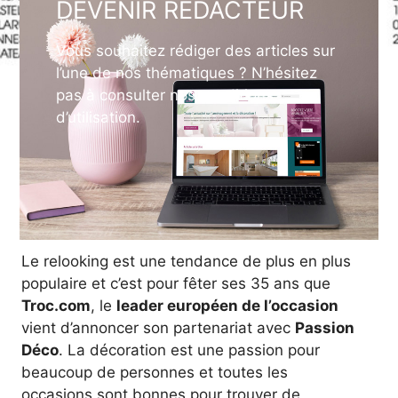
DEVENIR REDACTEUR
Vous souhaitez rédiger des articles sur
l’une de nos thématiques ? N’hésitez
pas à consulter nos conditions
d’utilisation.
Le relooking est une tendance de plus en plus
populaire et c’est pour fêter ses 35 ans que
Troc.com
, le
leader européen de l’occasion
vient d’annoncer son partenariat avec
Passion
Déco
. La décoration est une passion pour
beaucoup de personnes et toutes les
occasions sont bonnes pour trouver de