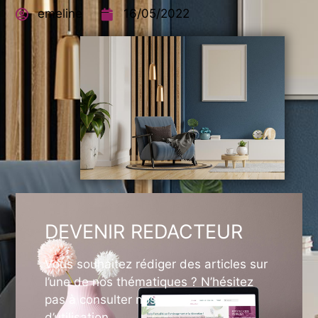
emeline
16/05/2022
DEVENIR REDACTEUR
Vous souhaitez rédiger des articles sur
l’une de nos thématiques ? N’hésitez
pas à consulter nos conditions
d’utilisation.